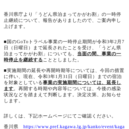
香川県庁より「うどん県泊まってかがわ割」の一時停
止継続について、報告がありましたので、ご案内申し
上げます。
■国の
GoTo
トラベル事業の一時停止期間が令和
3
年
2
月
7
日（日曜日）まで延長されたことを受け、「うどん県
泊まってかがわ割」についても、
当面の間、事業の一
時停止を継続する
こととしました。
■実施期間の延長や再開時期等については、今回の措置
に伴い、現在、令和
3
年
1
月
31
日（日曜日）までの宿泊
を対象としている
事業の実施期間については、延長し
ます
。再開する時期や内容等については、今後の感染
状況などを踏まえて判断します。決定次第、お知らせ
します。
詳しくは、下記ホームページにてご確認ください。
香川県
https://www.pref.kagawa.lg.jp/kanko/event/kaga