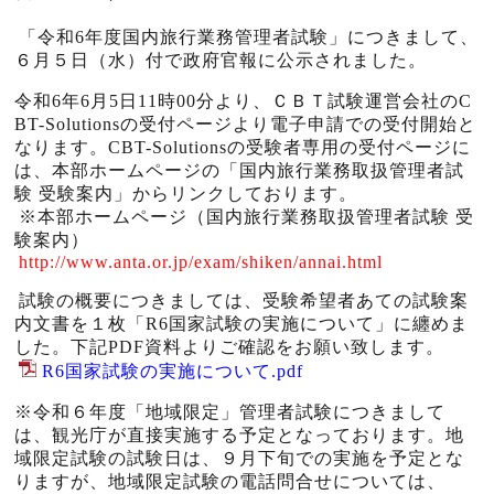
「令和6年度国内旅行業務管理者試験」につきまして、
６月５日（水）付で政府官報に公示されました。
令和6年6月5日
11
時
00
分より、ＣＢＴ試験運営会社の
C
BT-Solutions
の受付ページより電子申請での受付開始と
なります。
CBT-Solutions
の受験者専用の受付ページに
は、本部ホームページの「国内旅行業務取扱管理者試
験 受験案内」からリンクしております。
※本部ホームページ（国内旅行業務取扱管理者試験 受
験案内）
http://www.anta.or.jp/exam/shiken/annai.html
試験の概要につきましては、受験希望者あての試験案
内文書を１枚「
R6
国家試験の実施について」に纏めま
した。下記PDF資料よりご確認をお願い致します。
R6国家試験の実施について.pdf
※令和６年度「地域限定」管理者試験につきまして
は、観光庁が直接実施する予定となっております。地
域限定試験の試験日は、９月下旬での実施を予定とな
りますが、地域限定試験の電話問合せについては、