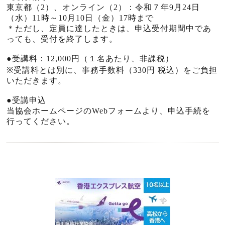
東京都（2）、オンライン（2）：令和７年9月24日
（水）
11
時～10月10日（金）
17
時まで
＊ただし、定員に達したときは、申込受付期間中であ
っても、受付を終了します。
●
受講料：
12,000
円（１名あたり、非課税）
※
受講料とは別に、事務手数料（
330
円 税込）をご負担
いただきます。
●
受講申込
当協会ホームページの
Web
フォームより、申込手続を
行ってください。