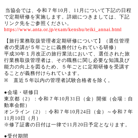
当協会では、令和７年10月、11月について下記の日程
で定期研修を実施します。詳細につきましては、下記
リンク先をご参照ください。
https://www.anta.or.jp/exam/kenshu/teiki_annai.html
【旅行業務取扱管理者定期研修について】（選任管理
者の受講が５年ごとに義務付けられている研修）
平成
30
年１月改正の旅行業法において、選任された旅
行業務取扱管理者は、その職務に関し必要な知識及び
能力の向上を図るため、５年ごとに定期研修を受講す
ることが義務付けられています。
※
直近５年以内の管理者試験合格者を除く。
●
会場・研修日
東京都（2）：令和７年10月31日（金）開催（会場：自
動車会館）
オンライン（2）：令和７年10月24日（金）～令和７年
11月10日（月）
※修了証書の日付は一律で11月20日予定となります。
●
受付期間